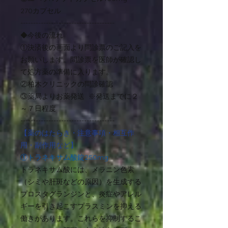
270カプセル
-------------------------------------
◆今後の流れ
①決済後の画面より問診票のご記入を
お願いします。問診票を医師が確認し
て処方薬の準備に入ります。
②柏木クリニックの問診確認
③薬局よりお薬発送 ※発送までに２
～７日程度
-------------------------------------
【薬のはたらき・注意事項・相互作
用・副作用など】
①トラネキサム酸錠250mg
トラネキサム酸には、メラニン色素
（シミや肝斑などの原因）を生成する
プロスタグランジンと、炎症やアレル
ギーを引き起こすプラスミンを抑える
働きがあります。これらを抑制するこ