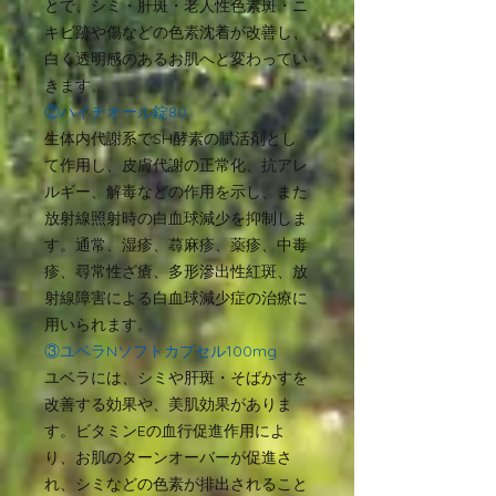
とで、シミ・肝斑・老人性色素斑・ニ
キビ跡や傷などの色素沈着が改善し、
白く透明感のあるお肌へと変わってい
きます。
②ハイチオール錠80
生体内代謝系でSH酵素の賦活剤とし
て作用し、皮膚代謝の正常化、抗アレ
ルギー、解毒などの作用を示し、また
放射線照射時の白血球減少を抑制しま
す。通常、湿疹、蕁麻疹、薬疹、中毒
疹、尋常性ざ瘡、多形滲出性紅斑、放
射線障害による白血球減少症の治療に
用いられます。
③ユベラNソフトカプセル100mg
ユベラには、シミや肝斑・そばかすを
改善する効果や、美肌効果がありま
す。ビタミンEの血行促進作用によ
り、お肌のターンオーバーが促進さ
れ、シミなどの色素が排出されること