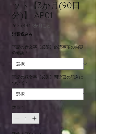
ット【3か月(90日
分)】 AP01
価
￥25,483
3か月ごと
格
消費税込み
下記の赤文字【必須】必読事項の内容
の確認
*
下記の緑文字【必須】問診票の記入に
ついて
*
数量
*
料金オプション
*