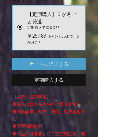
【定期購入】３か月ご
と発送
定期購入で10％OFF
￥25,483
キャンセルまで、3
か月ごと
カートに追加する
定期購入する
【必読：必須事項】
◆購入は日本在住の方に限ります
◆問診診察、処方、調剤、処方薬を含
む
◆管理送料無料
◆商品の引き渡し時ご注文確定後、発