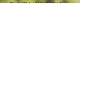
でシミや肝斑・そばかすが薄くなった
り、ニキビやニキビ跡が改善されま
す。そして、ビタミンEには抗酸化作
用があるため、お肌の老化防止にも繋
がります。
-------------------------------------
◆服用時のご注意
次のような方は注意が必要な場合があ
ります。必ず担当の医師や薬剤師に伝
えてください。
⇒トラネキサム酸錠250mg
主な副作用として、食欲不振、悪心、
嘔吐、胸やけ、眠気、そう痒感、発疹
など。
⇒ハイチオール錠80
主な副作用として、吐き気、下痢、腹
痛など。
⇒ユベラNソフトカプセル100mg
主な副作用として、発疹、下痢、食欲