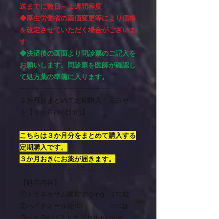
送までに数日～１週間程度
◆厚生労働省の薬価変更等により価格
を改定させていただく場合がございま
す
◆決済後の画面より問診票のご記入を
お願いします。問診票を医師が確認し
て処方薬の準備に入ります。
-------------------------------------
３か月分まとめて定期購入！美白セッ
ト【３か月(90日分)】
-------------------------------------
こちらは３か月分をまとめて購入する
定期購入です。
３か月おきにお薬が届きます。
-------------------------------------
【処方内容】
①トラネキサム酸錠250mg 270錠
②ハイチオール錠80 270錠
③ユベラNソフトカプセル100mg