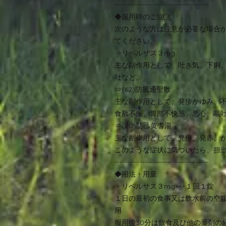
-------------------------------------
◆服用時のご注意
次のような方は注意が必要な場合
てください。
⇒リベルサス３mg
主な副作用として、吐き気、下痢
吐など。
⇒(62)防風通聖散
主な副作用として、発疹かゆみ、
食欲不振、胃部不快感、悪心、嘔
⇒(20)防己黄耆湯
主な副作用として、発疹、発赤、
このような症状に気づいたら、担
-------------------------------------
◆用法・用量
・リベルサス３mg･･･１回１錠
１日の最初の食事又は飲水前の空腹
用
服用後30分は飲食及び他の薬剤の