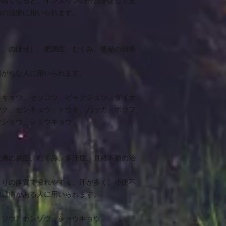
が高くなると、インスリンの分泌を促して血
病の治療に用いられます。
り、のぼせ）、肥満症、むくみ、便秘の治療
秘がちな人に用いられます。
キキョウ、セッコウ、ビャクジュツ、ダイオ
ヤク、センキュウ、トウキ、ハッカ、ボウフ
ウショウ、ショウキョウ
皮膚の炎症、むくみ、多汗症、月経不順の治
とりの体質で疲れやすく、汗が多く、小便不
の腫痛がある人に用いられます。
イソウ、カンゾウ、ショウキョウ