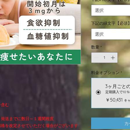
選択
下記の緑文字【必須
選択
数量
*
料金オプション
*
3ヶ月ごと
定期購入で10％
￥50,431
キ
を含む
、発送までに数日～１週間程度
カ
価格を改定させていただく場合がございます