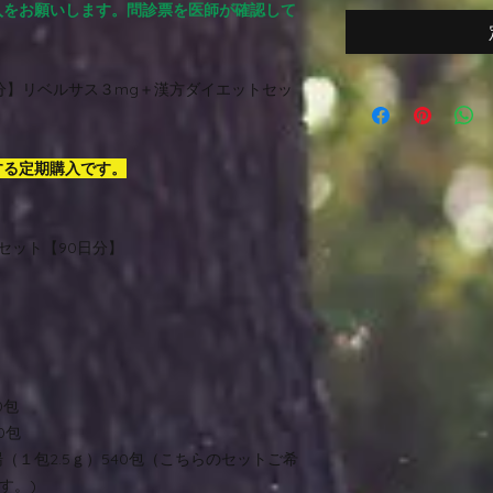
入をお願いします。問診票を医師が確認して
分】リベルサス３mg＋漢方ダイエットセッ
する定期購入です。
セット【90日分】
0包
0包
耆湯（１包2.5ｇ）540包（こちらのセットご希
す。)