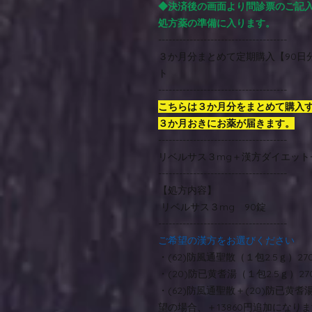
◆決済後の画面より問診票のご記
処方薬の準備に入ります。
-------------------------------------
３か月分まとめて定期購入【90日
ト
-------------------------------------
こちらは３か月分をまとめて購入
３か月おきにお薬が届きます。
-------------------------------------
リベルサス３mg＋漢方ダイエット
-------------------------------------
【処方内容】
リベルサス３mg 90錠
-------------------------------------
ご希望の漢方をお選びください
・(62)防風通聖散（１包2.5ｇ）27
・(20)防已黄耆湯（１包2.5ｇ）27
・(62)防風通聖散＋(20)防已黄
望の場合、＋13860円追加になりま