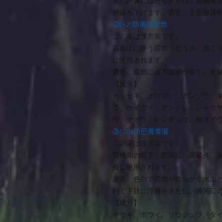
主に膵臓にはたらきかけ、血糖値
糖値を下げます。通常、２型糖尿
②(62)防風通聖散
この薬は漢方薬です。
高血圧に伴う症状（どうき、肩こ
に使用されます。
通常、腹部に皮下脂肪が多く、便
【成分】
カッセキ、オウゴン、カンゾウ、
ウ、ケイガイ、サンシシ、シャク
ウ、マオウ、レンギョウ、無水ボ
③(20)防已黄耆湯
この薬は漢方薬です。
腎機能の低下、肥満症、関節炎、
療に使用されます。
通常、色白で筋肉が軟らかく水ぶ
利で下肢に浮腫をきたし、膝関節
【成分】
オウギ、ボウイ、ソウジュツ、タ