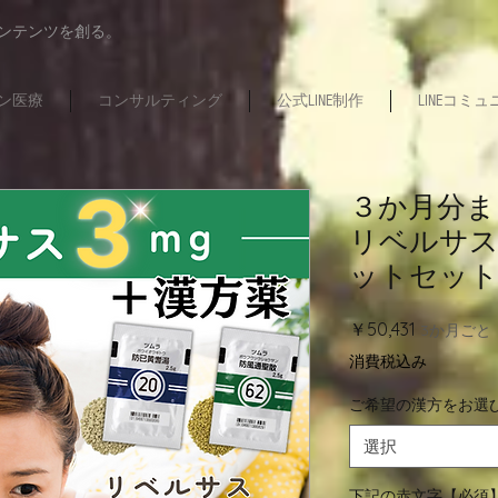
コンテンツを創る。
ン医療
コンサルティング
公式LINE制作
LINEコミ
３か月分ま
リベルサス
ットセット 
価
￥50,431
3か月ごと
格
消費税込み
ご希望の漢方をお選
選択
下記の赤文字【必須