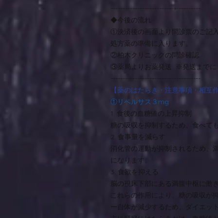
-------------------------------------
◆今後の流れ
①決済後の画面より問診票のご記
処方薬の準備に入ります。
②柏木クリニックの問診確認
③薬局よりお薬発送 ※発送までに
-------------------------------------
【薬のはたらき・注意事項・相互
①リベルサス３mg
1. 食後の血糖値の上昇抑制
糖の吸収を抑制するため、食べて
2. 食事量を減らす
消化管の運動が抑制されるため、
になります。
3. 食欲を抑える
脳の視床下部にある満腹中枢に働
これらの作用により、糖の吸収が
ー自体が減少するため、ダイエッ