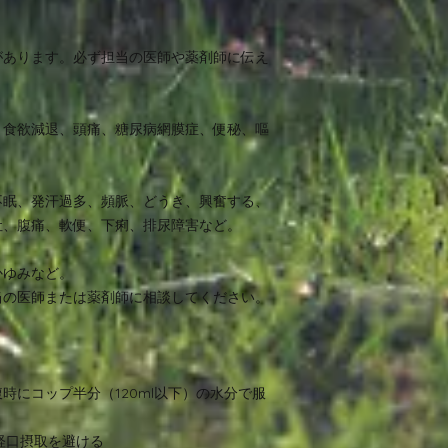
があります。必ず担当の医師や薬剤師に伝え
、食欲減退、頭痛、糖尿病網膜症、便秘、嘔
不眠、発汗過多、頻脈、どうき、興奮する、
吐、腹痛、軟便、下痢、排尿障害など。
かゆみなど。
当の医師または薬剤師に相談してください。
時にコップ半分（120ml以下）の水分で服
経口摂取を避ける