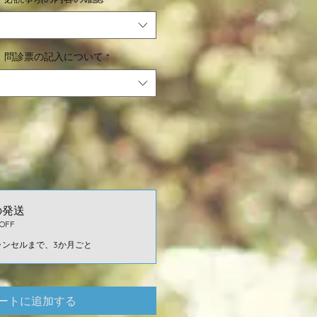
】問診票の記入について
*
の発送
OFF
ャンセルまで、3か月ごと
ートに追加する