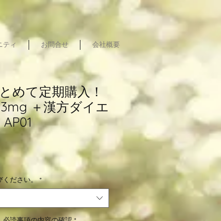
ュニティ
お問合せ
会社概要
とめて定期購入！
3mg ＋漢方ダイエ
AP01
びください。
*
】必読事項の内容の確認
*