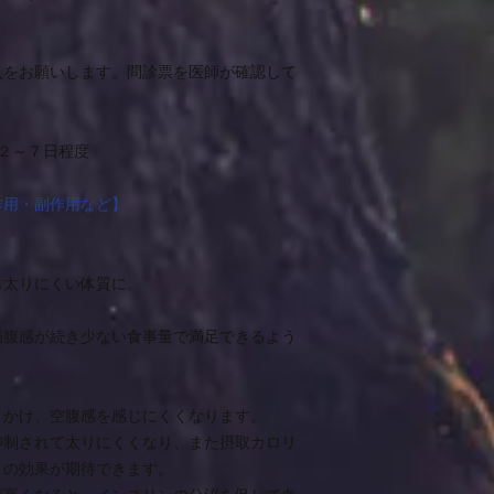
入をお願いします。問診票を医師が確認して
２～７日程度
作用・副作用など】
も太りにくい体質に。
満腹感が続き少ない食事量で満足できるよう
きかけ、空腹感を感じにくくなります。
抑制されて太りにくくなり、また摂取カロリ
トの効果が期待できます。