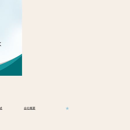
​★
述
​会社概要