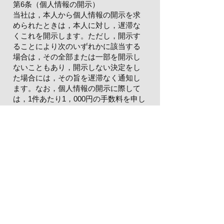
第6条（個人情報の開示）
当社は，本人から個人情報の開示を求
められたときは，本人に対し，遅滞な
くこれを開示します。ただし，開示す
ることにより次のいずれかに該当する
場合は，その全部または一部を開示し
ないこともあり，開示しない決定をし
た場合には，その旨を遅滞なく通知し
ます。なお，個人情報の開示に際して
は，1件あたり1，000円の手数料を申し
受けます。
本人または第三者の生命，身体，財産
その他の権利利益を害するおそれがあ
る場合
当社の業務の適正な実施に著しい支障
を及ぼすおそれがある場合
その他法令に違反することとなる場合
前項の定めにかかわらず，履歴情報お
よび特性情報などの個人情報以外の情
報については，原則として開示いたし
ません。