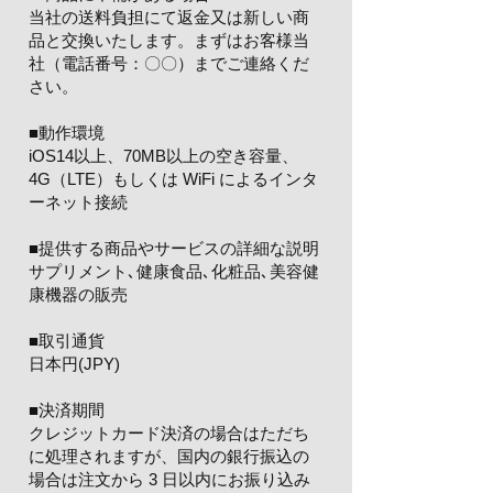
当社の送料負担にて返金又は新しい商
品と交換いたします。まずはお客様当
社（電話番号：〇〇）までご連絡くだ
さい。
​■動作環境
iOS14以上、70MB以上の空き容量、
4G（LTE）もしくは WiFi によるインタ
ーネット接続
■提供する商品やサービスの詳細な説明
サプリメント､健康食品､化粧品､美容健
康機器の販売
■取引通貨
日本円(JPY)
​■決済期間
クレジットカード決済の場合はただち
に処理されますが、国内の銀行振込の
場合は注文から 3 日以内にお振り込み