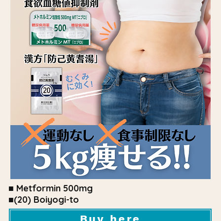
■ Metformin 500mg
■(20) Boiyogi-to
Buy here