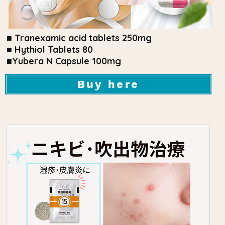
■ Tranexamic acid tablets 250mg
■ Hythiol Tablets 80
■Yubera N Capsule 100mg
Buy here