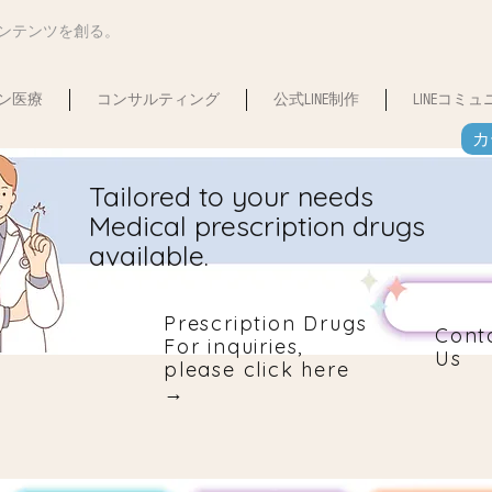
コンテンツを創る。
ン医療
コンサルティング
公式LINE制作
LINEコミ
カ
Tailored to your needs
Medical prescription drugs
available.
Prescription Drugs
Cont
For inquiries,
Us
please click here
→