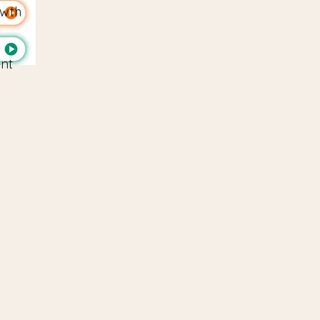
owth
nt