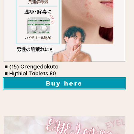
■ (15) Orengedokuto
■ Hythiol Tablets 80
Buy here