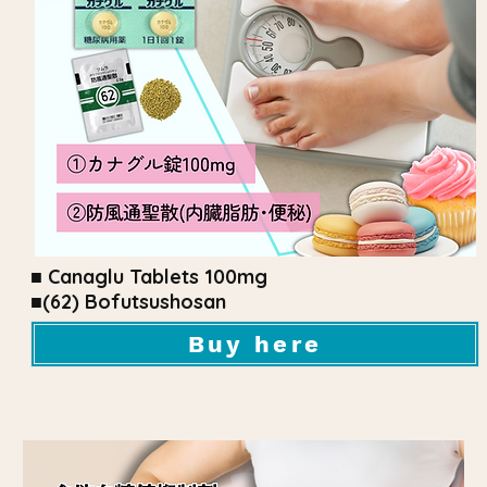
■ Canaglu Tablets 100mg
■(62) Bofutsushosan
Buy here