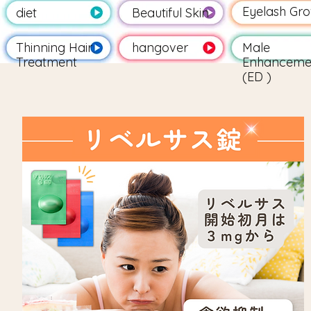
Eyelash Gr
diet
Beautiful Skin
Thinning Hair
hangover
Male
Treatment
Enhanceme
(ED
)