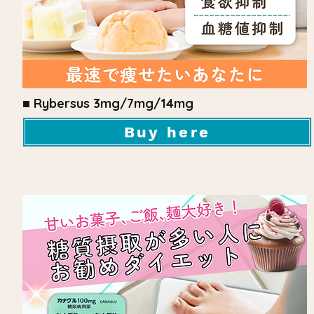
■ Rybersus 3mg/7mg/14mg
Buy here