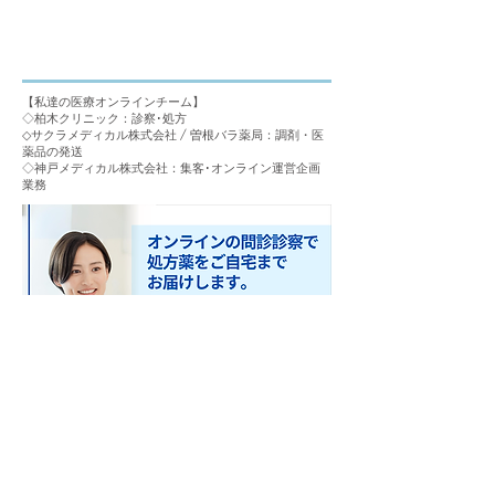
【私達の医療オンラインチーム】
◇柏木クリニック：診察･処方
◇サクラメディカル株式会社 / 曽根バラ薬局：調剤・医
薬品の発送
◇​神戸メディカル株式会社：集客･オンライン運営企画
業務
https://e2ea41-e8.myshopify.com/