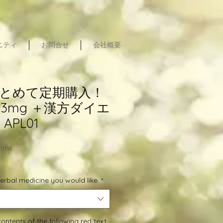
ュニティ
お問合せ
会社概要
とめて定期購入！
3mg ＋漢方ダイエ
APL01
nths
erbal medicine you would like.
*
ontents of the following red text