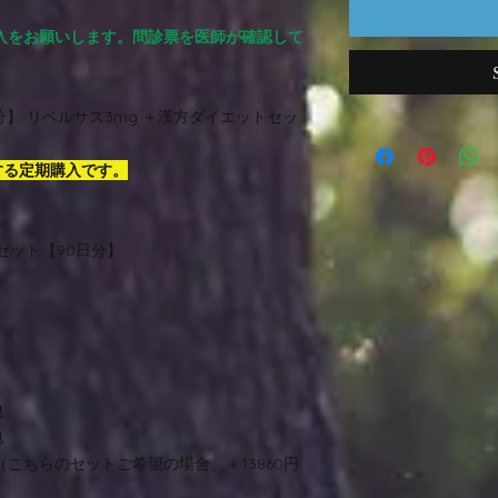
入をお願いします。問診票を医師が確認して
】 リベルサス3mg ＋漢方ダイエットセッ
する定期購入です。
セット【90日分】
包
包
（こちらのセットご希望の場合、＋13860円