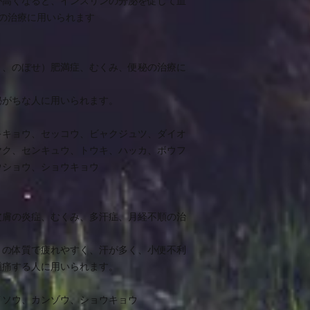
が高くなると、インスリンの分泌を促して血
の治療に用いられます
り、のぼせ）肥満症、むくみ、便秘の治療に
秘がちな人に用いられます。
キキョウ、セッコウ、ビャクジュツ、ダイオ
ヤク、センキュウ、トウキ、ハッカ、ボウフ
ウショウ、ショウキョウ
皮膚の炎症、むくみ、多汗症、月経不順の治
りの体質で疲れやすく、汗が多く、小便不利
腫痛する人に用いられます。
イソウ、カンゾウ、ショウキョウ