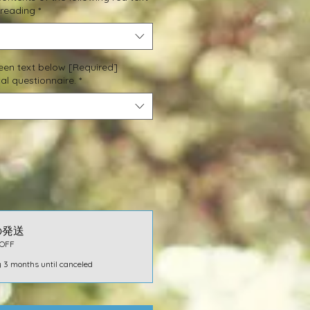
 reading
*
green text below [Required]
al questionnaire.
*
の発送
OFF
 3 months until canceled