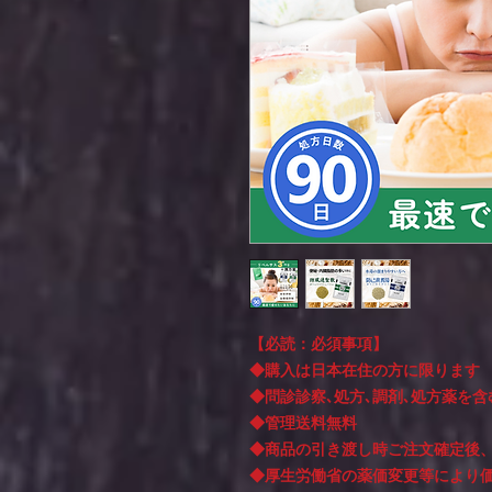
【必読：必須事項】
◆購入は日本在住の方に限ります
◆問診診察､処方､調剤､処方薬を含
◆管理送料無料
◆商品の引き渡し時ご注文確定後
◆厚生労働省の薬価変更等により