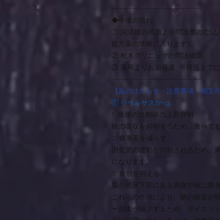
-------------------------------------
◆今後の流れ
① 決済後の画面より問診票のご記
処方薬の準備に入ります)
② 柏木クリニックの問診確認
③ 薬局よりお薬発送 ※発送まで
-------------------------------------
【薬のはたらき・注意事項・相互
① リベルサス3mg
1. 食後の血糖値の上昇抑制
糖の吸収を抑制するため、食べて
2. 食事量を減らす
消化管の運動が抑制されるため、
になります。
3. 食欲を抑える
脳の視床下部にある満腹中枢に働
これらの作用により、糖の吸収が
ー自体が減少するため、ダイエッ