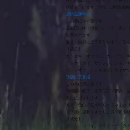
主に膵臓にはたらきかけ、血糖値
糖値を下げます。通常、2型糖尿病
②防風通聖散
この薬は漢方薬です。
高血圧に伴う症状（どうき、肩こ
使用されます。
通常、腹部に皮下脂肪が多く、便
【成分】
カッセキ、オウゴン、カンゾウ、
ウ、ケイガイ、サンシシ、シャク
ウ、マオウ、レンギョウ、無水ボ
③防已黄耆湯
この薬は漢方薬です。
腎機能の低下、肥満症、関節炎、
療に使用されます。
通常、色白で筋肉軟らかく水ぶと
で下肢に浮腫をきたし、膝関節の
【成分】
オウギ、ボウイ、ソウジュツ、タ