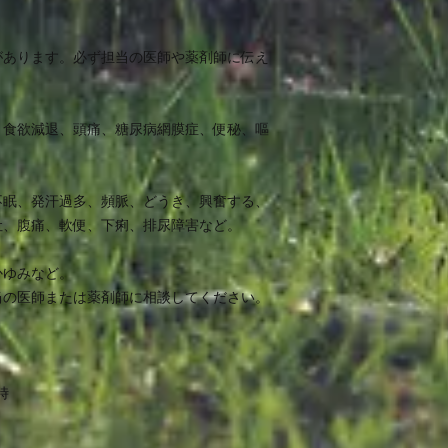
があります。必ず担当の医師や薬剤師に伝え
、食欲減退、頭痛、糖尿病網膜症、便秘、嘔
不眠、発汗過多、頻脈、どうき、興奮する、
吐、腹痛、軟便、下痢、排尿障害など。
かゆみなど。
当の医師または薬剤師に相談してください。
時