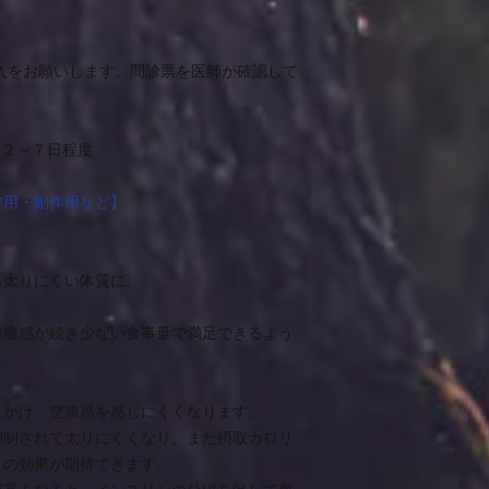
入をお願いします。問診票を医師が確認して
に２～７日程度
作用・副作用など】
も太りにくい体質に。
満腹感が続き少ない食事量で満足できるよう
きかけ、空腹感を感じにくくなります。
抑制されて太りにくくなり、また摂取カロリ
トの効果が期待できます。