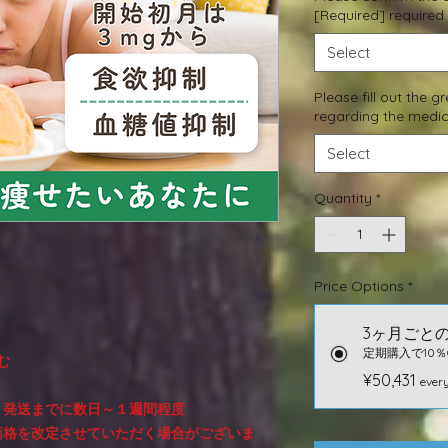
[Required] required
Select
Please fill out the 
regarding the medic
Select
Quantity
*
Price Options
*
3ヶ月ごと
定期購入で10％
む
¥50,431
every
、発送までに数日～１週間程度
価格を改定させていただく場合がございま