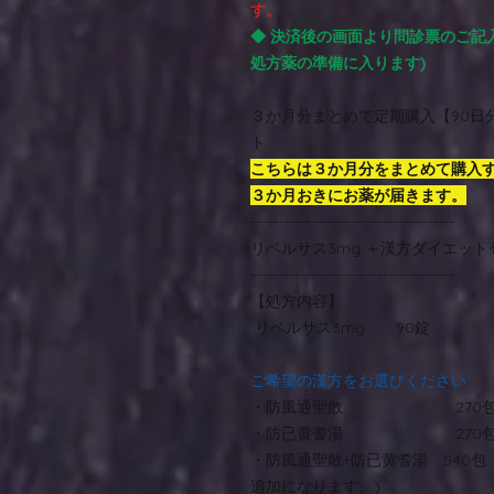
す。
◆ 決済後の画面より問診票のご記
処方薬の準備に入ります)
３か月分まとめて定期購入【90日分
ト
こちらは３か月分をまとめて購入
３か月おきにお薬が届きます。
-------------------------------------
リベルサス3mg ＋漢方ダイエット
-------------------------------------
【処方内容】
リベルサス3mg 90錠
ご希望の漢方をお選びください
・防風通聖散 270
・防已黄耆湯 270
・防風通聖散+防已黄耆湯 540包
追加になります。)