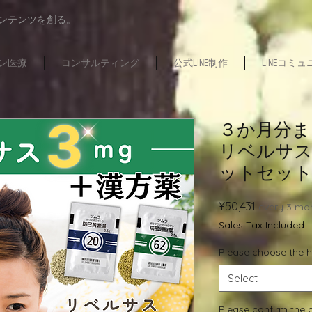
コンテンツを創る。
ン医療
コンサルティング
公式LINE制作
LINEコミ
３か月分ま
リベルサス
ットセット 
Price
¥50,431
every 3 mo
Sales Tax Included
Please choose the h
Select
Please confirm the c