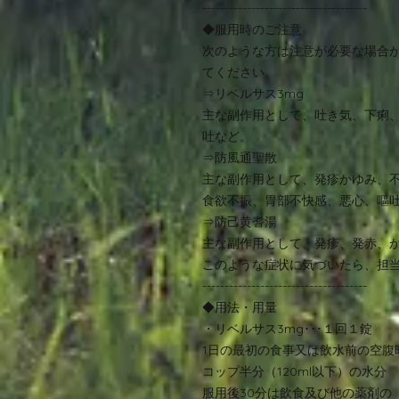
-------------------------------------
◆服用時のご注意
次のような方は注意が必要な場合
てください。
⇒リベルサス3mg
主な副作用として、吐き気、下痢
吐など。
⇒防風通聖散
主な副作用として、発疹かゆみ、
食欲不振、胃部不快感、悪心、嘔
⇒防己黄耆湯
主な副作用として、発疹、発赤、
このような症状に気づいたら、担
-------------------------------------
◆用法・用量
・リベルサス3mg･･･１回１錠
1日の最初の食事又は飲水前の空腹
コップ半分（120ml以下）の水分
服用後30分は飲食及び他の薬剤の