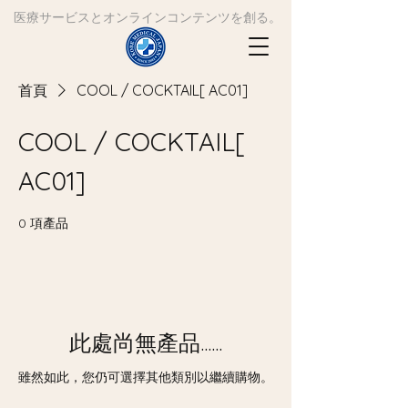
​医療サービスとオンラインコンテンツを創る。
首頁
COOL / COCKTAIL[ AC01]
COOL / COCKTAIL[
AC01]
0 項產品
此處尚無產品......
雖然如此，您仍可選擇其他類別以繼續購物。