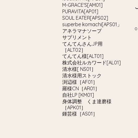
M-GRACE'S[AM01]
PURAVITA[AP01]
SOUL EATER[APS02]
superbe komachi[APS01」
アネラマナソープ
サプリメント
てんてんさんJP用
［ALT02］
てんてん様[ALT01]
株式会社ルカワード[AL01]
清水様[ NS01］
清水様用ストック
渕辺様［AF01］
羅様CN［AR01］
自社LP [KM01]
身体調整 くま達磨様
［APK01］
鍾芸様［AS01］