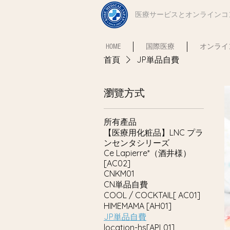
​医療サービスとオンライン
HOME
国際医療
オンライ
首頁
JP単品自費
瀏覽方式
所有產品
【医療用化粧品】LNC プラ
ンセンタシリーズ
Ce Lapierre*（酒井様）
[AC02]
CNKM01
CN単品自費
COOL / COCKTAIL[ AC01]
HIMEMAMA [AH01]
JP単品自費
location-hs[APL01]