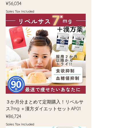
Price
¥56,034
Sales Tax Included
３か月分まとめて定期購入！リベルサ
ス7mg ＋漢方ダイエットセットAP01
Price
¥86,724
Sales Tax Included