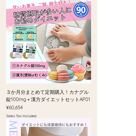
３か月分まとめて定期購入！カナグル
錠100mg＋漢方ダイエットセットAP01
Price
¥60,654
Sales Tax Included