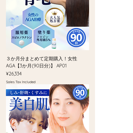
３か月分まとめて定期購入！女性
AGA【3か月(90日分)】 AP01
Price
¥26,334
Sales Tax Included