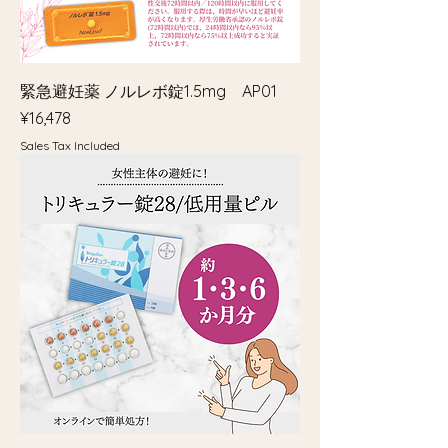
緊急避妊薬 ノルレボ錠1.5mg AP01
Price
¥16,478
Sales Tax Included