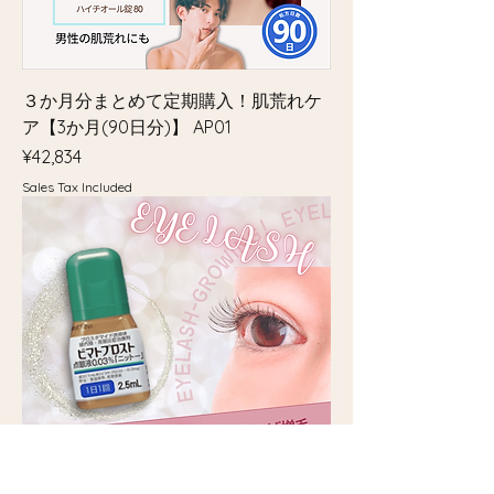
３か月分まとめて定期購入！肌荒れケ
ア【3か月(90日分)】 AP01
Price
¥42,834
Sales Tax Included