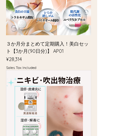
３か月分まとめて定期購入！美白セッ
ト【3か月(90日分)】 AP01
Price
¥28,314
Sales Tax Included