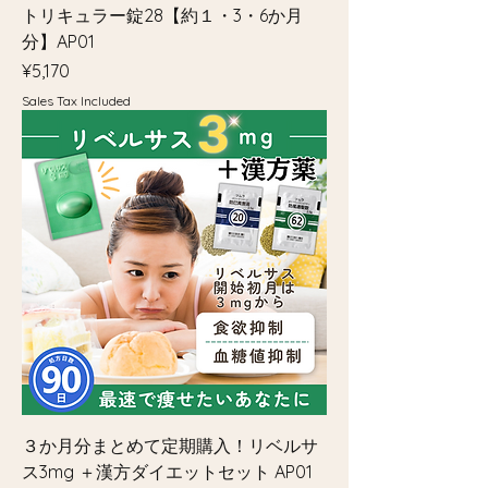
トリキュラー錠28【約１・3・6か月
分】AP01
Price
¥5,170
Sales Tax Included
３か月分まとめて定期購入！リベルサ
ス3mg ＋漢方ダイエットセット AP01