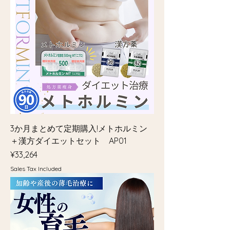
3か月まとめて定期購入!メトホルミン
＋漢方ダイエットセット AP01
Price
¥33,264
Sales Tax Included